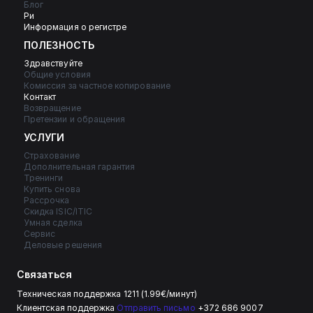
Блог
Ри
Информация о регистре
ПОЛЕЗНОСТЬ
Здравствуйте
Общие условия
Комиссия за частное копирование
Контакт
Возвращение
Претензии и обращения
УСЛУГИ
Страхование
Дополнительная гарантия
Тренинги
Купить снова
Рассрочка
Скидка ISIC/ITIC
Умная сделка
Сервис
Деловые решения
Связаться
Техническая поддержка 1211 (1.99€/минут)
Клиентская поддержка 
Отправить письмо
 +372 686 9007