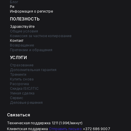
Блог
Ри
Информация о регистре
ПОЛЕЗНОСТЬ
Здравствуйте
Общие условия
Комиссия за частное копирование
Контакт
Возвращение
Претензии и обращения
УСЛУГИ
Страхование
Дополнительная гарантия
Тренинги
Купить снова
Рассрочка
Скидка ISIC/ITIC
Умная сделка
Сервис
Деловые решения
Связаться
Техническая поддержка 1211 (1.99€/минут)
Клиентская поддержка 
Отправить письмо
 +372 686 9007