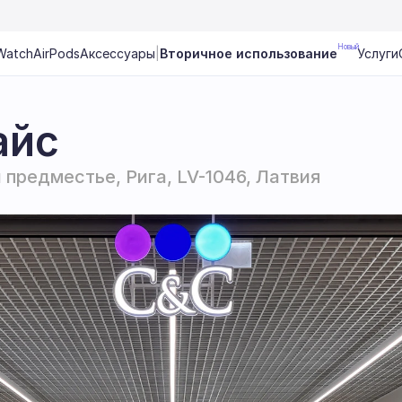
Новый
Watch
AirPods
Аксессуары
|
Вторичное использование
Услуги
айс
 предместье, Рига, LV-1046, Латвия