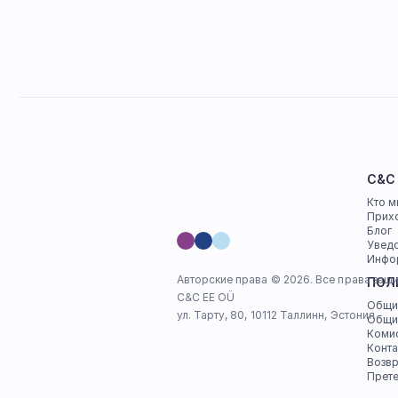
C&C
Кто м
Прихо
Блог
Увед
Инфо
Авторские права © 2026. Все права защ
ПОЛ
C&C EE OÜ
Общи
ул. Тарту, 80, 10112 Таллинн, Эстония
Общи
Комис
Конта
Возв
Прете