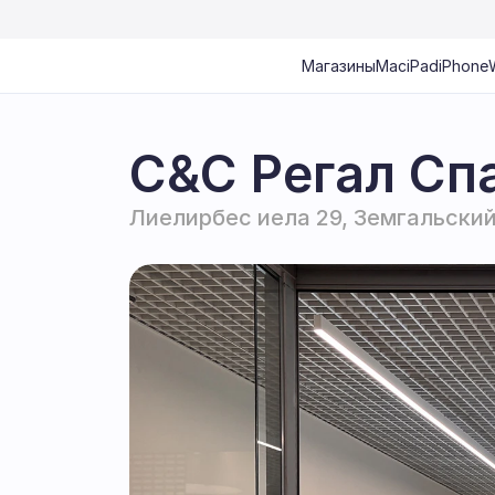
Магазины
Mac
iPad
iPhone
C&C Регал Сп
Лиелирбес иела 29, Земгальский