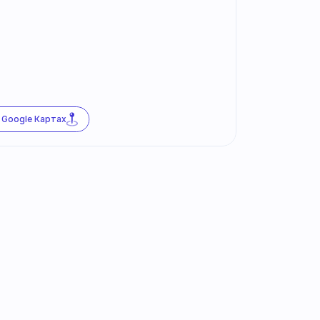
 Google Картах
сылке
последних новостей!