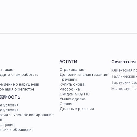
УСЛУГИ
Связаться
ы такие
Страхование
Клиентская п
дите к нам работать
Дополнительная гарантия
Таллиннский 
Тренинги
Тартуский се
омление о нарушении
Купить снова
Мы доступны 
рмация о регистре
Рассрочка
Скидка ISIC/ITIC
ищены.
ЕЗНОСТЬ
Умная сделка
Сервис
е условия
Деловые решения
е условия
сия за частное копирование
кт
ращение
нзии и обращения