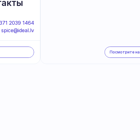
такты
371 2039 1464
spice@ideal.lv
Посмотрите на
оединитесь к нашей рас
их эксклюзивных акций, специальных предложений и 