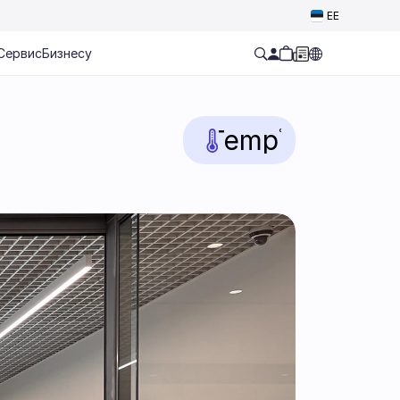
Select Language
EE
Сервис
Бизнесу
Temp
°C