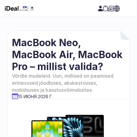
MacBook Neo, 
MacBook Air, MacBook 
Pro – millist valida?
Võrdle mudeleid. Uuri, millised on peamised 
erinevused jõudluses, akukestvuses, 
mobiilsuses ja kasutusvõimalustes.
15 ИЮНЯ 2026 Г.