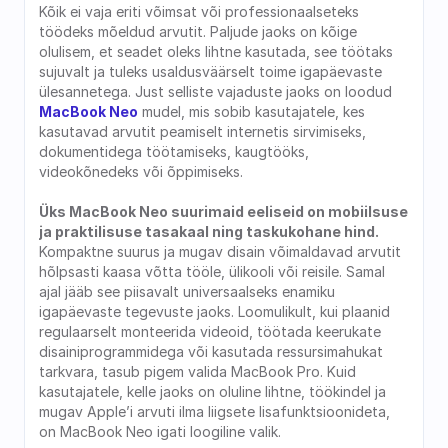
Kõik ei vaja eriti võimsat või professionaalseteks 
töödeks mõeldud arvutit. Paljude jaoks on kõige 
olulisem, et seadet oleks lihtne kasutada, see töötaks 
sujuvalt ja tuleks usaldusväärselt toime igapäevaste 
ülesannetega. Just selliste vajaduste jaoks on loodud 
MacBook Neo
 mudel, mis sobib kasutajatele, kes 
kasutavad arvutit peamiselt internetis sirvimiseks, 
dokumentidega töötamiseks, kaugtööks, 
videokõnedeks või õppimiseks.
Üks MacBook Neo suurimaid eeliseid on mobiilsuse 
ja praktilisuse tasakaal ning taskukohane hind. 
Kompaktne suurus ja mugav disain võimaldavad arvutit 
hõlpsasti kaasa võtta tööle, ülikooli või reisile. Samal 
ajal jääb see piisavalt universaalseks enamiku 
igapäevaste tegevuste jaoks. Loomulikult, kui plaanid 
regulaarselt monteerida videoid, töötada keerukate 
disainiprogrammidega või kasutada ressursimahukat 
tarkvara, tasub pigem valida MacBook Pro. Kuid 
kasutajatele, kelle jaoks on oluline lihtne, töökindel ja 
mugav Apple’i arvuti ilma liigsete lisafunktsioonideta, 
on MacBook Neo igati loogiline valik.