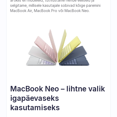
artiklis eri mudeleid, tutvustame nende eeliseid ja 
selgitame, millisele kasutajale sobivad kõige paremini 
MacBook Air, MacBook Pro või MacBook Neo.
MacBook Neo – lihtne valik 
igapäevaseks 
kasutamiseks