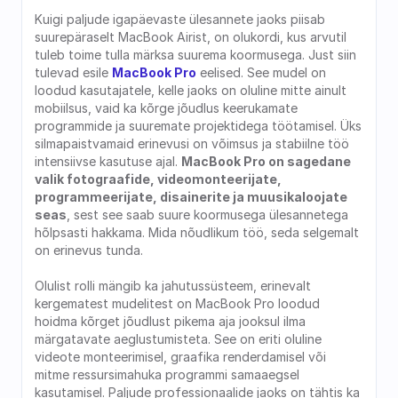
Kuigi paljude igapäevaste ülesannete jaoks piisab 
suurepäraselt MacBook Airist, on olukordi, kus arvutil 
tuleb toime tulla märksa suurema koormusega. Just siin 
tulevad esile 
MacBook Pro
 eelised. See mudel on 
loodud kasutajatele, kelle jaoks on oluline mitte ainult 
mobiilsus, vaid ka kõrge jõudlus keerukamate 
programmide ja suuremate projektidega töötamisel. Üks 
silmapaistvamaid erinevusi on võimsus ja stabiilne töö 
intensiivse kasutuse ajal. 
MacBook Pro on sagedane 
valik fotograafide, videomonteerijate, 
programmeerijate, disainerite ja muusikaloojate 
seas
, sest see saab suure koormusega ülesannetega 
hõlpsasti hakkama. Mida nõudlikum töö, seda selgemalt 
on erinevus tunda.
Olulist rolli mängib ka jahutussüsteem, erinevalt 
kergematest mudelitest on MacBook Pro loodud 
hoidma kõrget jõudlust pikema aja jooksul ilma 
märgatavate aeglustumisteta. See on eriti oluline 
videote monteerimisel, graafika renderdamisel või 
mitme ressursimahuka programmi samaaegsel 
kasutamisel. Paljude professionaalide jaoks on tähtis ka 