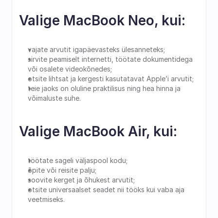
Valige MacBook Neo, kui:
vajate arvutit igapäevasteks ülesanneteks;
sirvite peamiselt internetti, töötate dokumentidega 
või osalete videokõnedes;
otsite lihtsat ja kergesti kasutatavat Apple’i arvutit;
teie jaoks on oluline praktilisus ning hea hinna ja 
võimaluste suhe.
Valige MacBook Air, kui:
töötate sageli väljaspool kodu;
õpite või reisite palju;
soovite kerget ja õhukest arvutit;
otsite universaalset seadet nii tööks kui vaba aja 
veetmiseks.