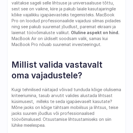
valitakse sageli selle lihtsuse ja universaalsuse tõttu, 
sest see on vaikne, kiire ja pakub laiale kasutajaringile 
kõike vajalikku igapäevasteks tegemisteks. MacBook 
Pro on loodud professionaalide vajadusi silmas pidades 
ning see pakub suuremat jõudlust, paremat ekraani ja 
laiemat töövõimaluste valikut. 
Oluline aspekt on hind. 
MacBook Air on üldiselt soodsam valik, samas kui 
MacBook Pro nõuab suuremat investeeringut. 
Millist valida vastavalt 
oma vajadustele?
Kuigi tehnilised näitajad võivad tunduda kõige olulisema 
kriteeriumina, tasub arvutit valides alustada lihtsast 
küsimusest,  milleks te seda igapäevaselt kasutate? 
Mõne jaoks on kõige tähtsam mobiilsus ja lihtsus, teise 
jaoks suurem jõudlus või professionaalsed 
töövõimalused. Otsustamise lihtsustamiseks on siin 
lühike meelespea.