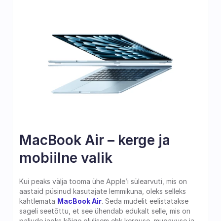
MacBook Air – kerge ja 
mobiilne valik
Kui peaks välja tooma ühe Apple’i sülearvuti, mis on 
aastaid püsinud kasutajate lemmikuna, oleks selleks 
kahtlemata 
MacBook Air
. Seda mudelit eelistatakse 
sageli seetõttu, et see ühendab edukalt selle, mis on 
paljude jaoks kõige olulisem ehk kerguse, mugavuse ja 