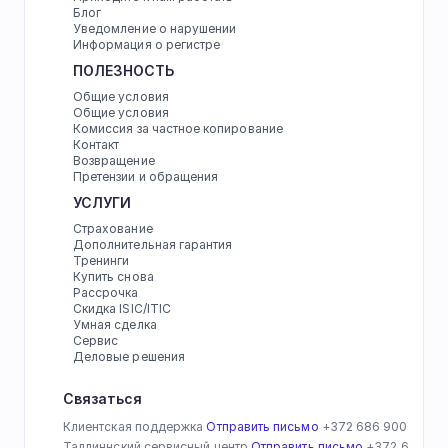
Блог
Уведомление о нарушении
Информация о регистре
ПОЛЕЗНОСТЬ
Общие условия
Общие условия
Комиссия за частное копирование
Контакт
Возвращение
Претензии и обращения
УСЛУГИ
Страхование
Дополнительная гарантия
Тренинги
Купить снова
Рассрочка
Скидка ISIC/ITIC
Умная сделка
Сервис
Деловые решения
Связаться
Клиентская поддержка 
Отправить письмо
 +372 686 9007
Таллиннский сервисный центр 
Отправить письмо
 +372 686 90