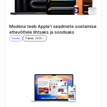
Modena teeb Apple’i seadmete soetamise 
ettevõttele lihtsaks ja soodsaks
Бизнес
11 февр. 2026 г.