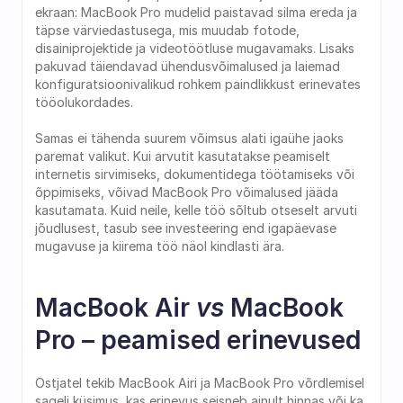
ekraan: MacBook Pro mudelid paistavad silma ereda ja 
täpse värviedastusega, mis muudab fotode, 
disainiprojektide ja videotöötluse mugavamaks. Lisaks 
pakuvad täiendavad ühendusvõimalused ja laiemad 
konfiguratsioonivalikud rohkem paindlikkust erinevates 
tööolukordades.
Samas ei tähenda suurem võimsus alati igaühe jaoks 
paremat valikut. Kui arvutit kasutatakse peamiselt 
internetis sirvimiseks, dokumentidega töötamiseks või 
õppimiseks, võivad MacBook Pro võimalused jääda 
kasutamata. Kuid neile, kelle töö sõltub otseselt arvuti 
jõudlusest, tasub see investeering end igapäevase 
mugavuse ja kiirema töö näol kindlasti ära. 
MacBook Air 
vs
 MacBook 
Pro – peamised erinevused
Ostjatel tekib MacBook Airi ja MacBook Pro võrdlemisel 
sageli küsimus, kas erinevus seisneb ainult hinnas või ka 