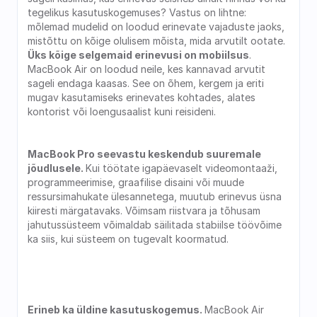
tegelikus kasutuskogemuses? Vastus on lihtne: 
mõlemad mudelid on loodud erinevate vajaduste jaoks, 
mistõttu on kõige olulisem mõista, mida arvutilt ootate. 
Üks kõige selgemaid erinevusi on mobiilsus
. 
MacBook Air on loodud neile, kes kannavad arvutit 
sageli endaga kaasas. See on õhem, kergem ja eriti 
mugav kasutamiseks erinevates kohtades, alates 
kontorist või loengusaalist kuni reisideni.
MacBook Pro seevastu keskendub suuremale 
jõudlusele. 
Kui töötate igapäevaselt videomontaaži, 
programmeerimise, graafilise disaini või muude 
ressursimahukate ülesannetega, muutub erinevus üsna 
kiiresti märgatavaks. Võimsam riistvara ja tõhusam 
jahutussüsteem võimaldab säilitada stabiilse töövõime 
ka siis, kui süsteem on tugevalt koormatud.
Erineb ka üldine kasutuskogemus. 
MacBook Air 