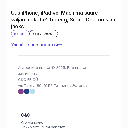
Uus iPhone, iPad või Mac ilma suure 
väljaminekuta? Tudeng, Smart Deal on sinu 
jaoks
Магазин
6 февр. 2026 г.
Узнайте все новости
Авторские права © 2025. Все права 
защищены.
C&C EE OÜ
ул. Тарту, 80, 10112 Таллинн, Эстония
C&C
Кто мы такие
Приходите к нам работать