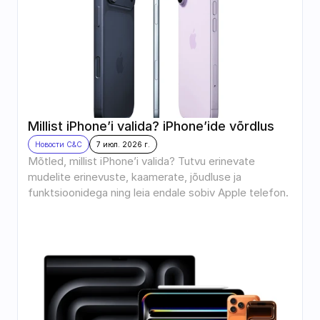
Millist iPhone’i valida? iPhone’ide võrdlus
Новости C&C
7 июл. 2026 г.
Mõtled, millist iPhone’i valida? Tutvu erinevate 
mudelite erinevuste, kaamerate, jõudluse ja 
funktsioonidega ning leia endale sobiv Apple telefon.