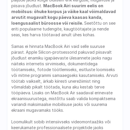
piisava jõudlust. 
MacBook Airi suurim eelis on 
mobiilsus: õhuke korpus ja väike kaal võimaldavad 
arvutit mugavalt kogu päeva kaasas kanda, 
loengusaalist büroosse või reisile. 
Seetõttu on see 
eriti populaarne tudengite, kaugtöötajate ja nende 
seas, kes harva töötavad ainult ühes kohas.
Samas ei hinnata MacBook Airi vaid selle suuruse 
pärast. Apple Silicon-protsessorid pakuvad piisavalt 
jõudlust enamiku igapäevaste ülesannete jaoks nagu 
näiteks internetis sirvimiseks, dokumentidega 
töötamiseks, fotode töötlemiseks, esitluste loomiseks 
või mitme programmi samaaegseks kasutamiseks. Arvuti 
töötab vaikselt, ärkab kiiresti unerežiimist ning 
võimaldab pikalt töötada, kuna aku kestab terve 
tööpäeva. Lisaks on MacBook Air saadaval erinevate 
ekraanisuurustega, mistõttu saab valida kompaktsema 
variandi maksimaalse mobiilsuse jaoks või suurema 
ekraani mugavamaks tööks.
Loomulikult sobib intensiivseks videomontaažiks või 
keerukamate professionaalsete projektide jaoks 