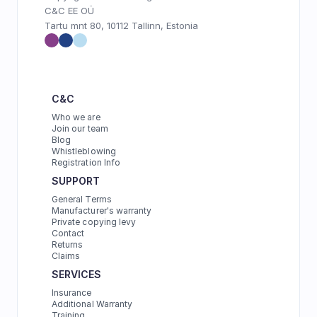
C&C EE OÜ
Tartu mnt 80, 10112 Tallinn, Estonia
C&C
Who we are
Join our team
Blog
Whistleblowing
Registration Info
SUPPORT
General Terms
Manufacturer's warranty
Private copying levy
Contact
Returns
Claims
SERVICES
Insurance
Additional Warranty
Training