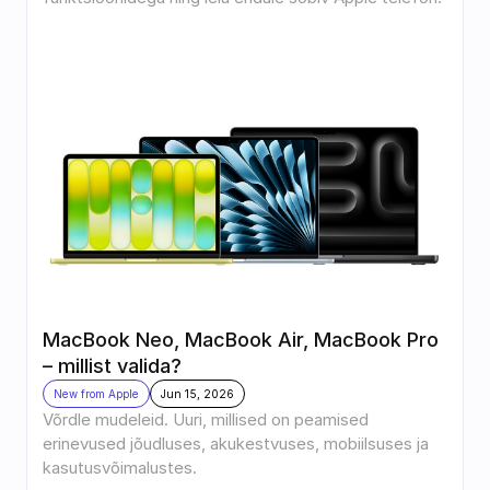
MacBook Neo, MacBook Air, MacBook Pro 
– millist valida?
New from Apple
Jun 15, 2026
Võrdle mudeleid. Uuri, millised on peamised 
erinevused jõudluses, akukestvuses, mobiilsuses ja 
kasutusvõimalustes.