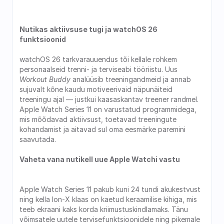
Nutikas aktiivsuse tugi ja watchOS 26 
funktsioonid
watchOS 26 tarkvarauuendus tõi kellale rohkem 
personaalseid trenni- ja terviseabi tööriistu. Uus 
Workout Buddy 
analüüsib treeningandmeid ja annab 
sujuvalt kõne kaudu motiveerivaid näpunäiteid 
treeningu ajal — justkui kaasaskantav treener randmel. 
Apple Watch Series 11 on varustatud programmidega, 
mis mõõdavad aktiivsust, toetavad treeningute 
kohandamist ja aitavad sul oma eesmärke paremini 
saavutada. 
Vaheta vana nutikell uue Apple Watchi vastu
Apple Watch Series 11 pakub kuni 24 tundi akukestvust 
ning kella Ion-X klaas on kaetud keraamilise kihiga, mis 
teeb ekraani kaks korda kriimustuskindlamaks. Tänu 
võimsatele uutele tervisefunktsioonidele ning pikemale 