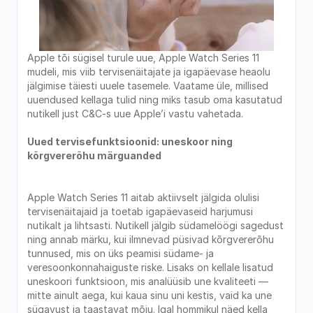
Apple tõi sügisel turule uue, Apple Watch Series 11 
mudeli, mis viib tervisenäitajate ja igapäevase heaolu 
jälgimise täiesti uuele tasemele. Vaatame üle, millised 
uuendused kellaga tulid ning miks tasub oma kasutatud 
nutikell just C&C-s uue Apple’i vastu vahetada. 
Uued tervisefunktsioonid: uneskoor ning 
kõrgvererõhu märguanded 
Apple Watch Series 11 aitab aktiivselt jälgida olulisi 
tervisenäitajaid ja toetab igapäevaseid harjumusi 
nutikalt ja lihtsasti. Nutikell jälgib südamelöögi sagedust 
ning annab märku, kui ilmnevad püsivad kõrgvererõhu 
tunnused, mis on üks peamisi südame- ja 
veresoonkonnahaiguste riske. Lisaks on kellale lisatud 
uneskoori funktsioon, mis analüüsib une kvaliteeti — 
mitte ainult aega, kui kaua sinu uni kestis, vaid ka une 
sügavust ja taastavat mõju. Igal hommikul näed kella 