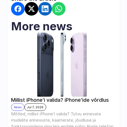
More news
Millist iPhone’i valida? iPhone’ide võrdlus
News
Jul 7, 2026
Mõtled, millist iPhone’i valida? Tutvu erinevate 
mudelite erinevuste, kaamerate, jõudluse ja 
funktsioonidega ning leia endale sobiv Apple telefon.