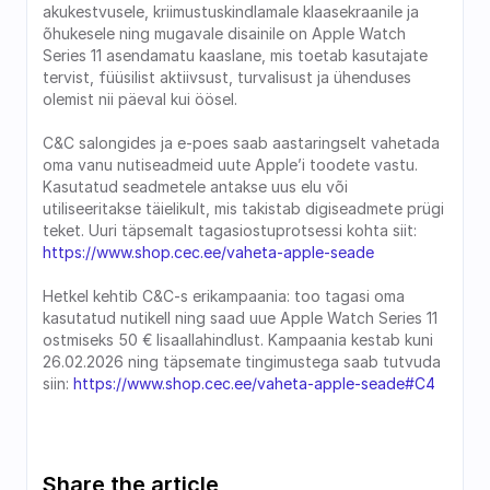
akukestvusele, kriimustuskindlamale klaasekraanile ja 
õhukesele ning mugavale disainile on Apple Watch 
Series 11 asendamatu kaaslane, mis toetab kasutajate 
tervist, füüsilist aktiivsust, turvalisust ja ühenduses 
olemist nii päeval kui öösel. 
C&C salongides ja e-poes saab aastaringselt vahetada 
oma vanu nutiseadmeid uute Apple’i toodete vastu. 
Kasutatud seadmetele antakse uus elu või 
utiliseeritakse täielikult, mis takistab digiseadmete prügi 
teket. Uuri täpsemalt tagasiostuprotsessi kohta siit: 
https://www.shop.cec.ee/vaheta-apple-seade
Hetkel kehtib C&C-s erikampaania: too tagasi oma 
kasutatud nutikell ning saad uue Apple Watch Series 11 
ostmiseks 50 € lisaallahindlust. Kampaania kestab kuni 
26.02.2026 ning täpsemate tingimustega saab tutvuda 
siin: 
https://www.shop.cec.ee/vaheta-apple-seade#C4
Share the article