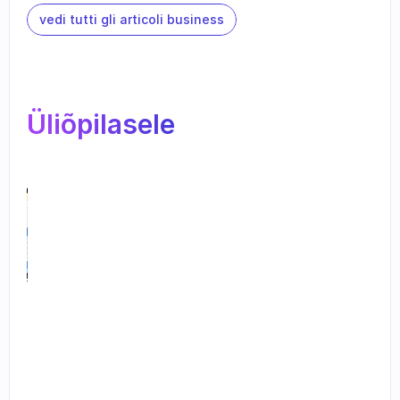
vedi tutti gli articoli business
Üliõpilasele
U
u
s 
i