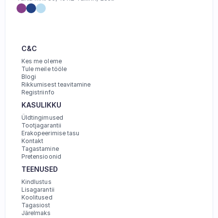
C&C
Kes me oleme
Tule meile tööle
Blogi
Rikkumisest teavitamine
Registriinfo
KASULIKKU
Üldtingimused
Tootjagarantii
Erakopeerimise tasu
Kontakt
Tagastamine
Pretensioonid
TEENUSED
Kindlustus
Lisagarantii
Koolitused
Tagasiost
Järelmaks