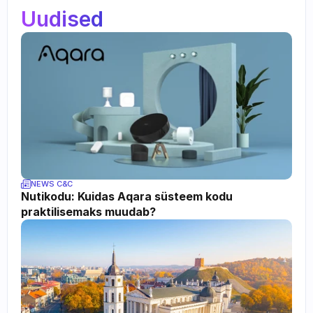
Uudised
NEWS C&C
Nutikodu: Kuidas Aqara süsteem kodu 
praktilisemaks muudab?