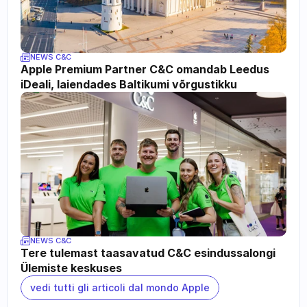
NEWS C&C
Apple Premium Partner C&C omandab Leedus 
iDeali, laiendades Baltikumi võrgustikku
NEWS C&C
Tere tulemast taasavatud C&C esindussalongi 
Ülemiste keskuses
vedi tutti gli articoli dal mondo Apple