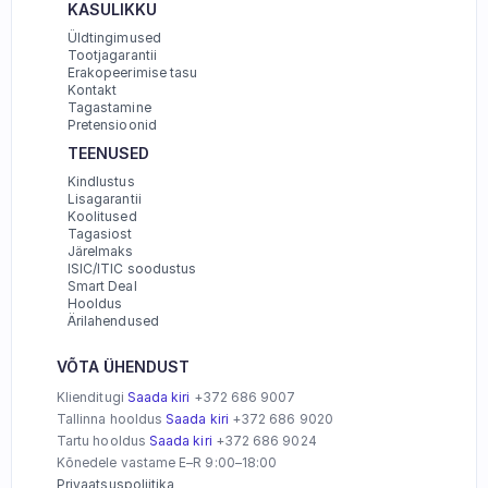
KASULIKKU
Üldtingimused
Tootjagarantii
Erakopeerimise tasu
Kontakt
Tagastamine
Pretensioonid
TEENUSED
Kindlustus
Lisagarantii
Koolitused
Tagasiost
Järelmaks
ISIC/ITIC soodustus
Smart Deal
Hooldus
Ärilahendused
VÕTA ÜHENDUST
Klienditugi 
Saada kiri
 +372 686 9007 
Tallinna hooldus 
Saada kiri
 +372 686 9020
Tartu hooldus 
Saada kiri
 +372 686 9024
Kõnedele vastame E–R 9:00–18:00
Privaatsuspoliitika