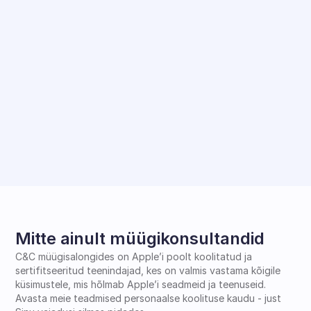
Mitte ainult müügikonsultandid
C&C müügisalongides on Apple’i poolt koolitatud ja 
sertifitseeritud teenindajad, kes on valmis vastama kõigile 
küsimustele, mis hõlmab Apple’i seadmeid ja teenuseid. 
Avasta meie teadmised personaalse koolituse kaudu - just 