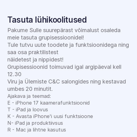
Tasuta lühikoolitused
Pakume Sulle suurepärast võimalust osaleda 
meie tasuta grupisessioonidel!
Tule tutvu uute toodete ja funktsioonidega ning 
saa osa praktilistest
näidetest ja nippidest! 
Grupisessioonid toimuvad igal argipäeval kell 
12.30
Viru ja Ülemiste C&C salongides ning kestavad 
umbes 20 minutit.
Ajakava ja teemad:
E - iPhone 17 kaamerafunktsioonid
T - iPad ja loovus
K - Avasta iPhone'i uusi funktsioone
N- iPad ja produktiivsus
R - Mac ja lihtne kasutus