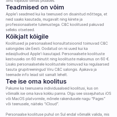
Sinu vajadusi silmas pidades.
Teadmised on võim
Apple’i seadmed kui ka teenused on disainitud mõttega, et 
neid saaks kasutada, mugavalt ning kiirete ja 
professionaalsete tulemustega. C&C koolitused pakuvad 
selleks otseteed.
Kõikjalt kõigile
Koolitused ja personaalsed konsultatsioonid toimuvad C&C 
salongides üle Eesti. Oodatud on nii uued kui ka 
edasijõudnud Apple'i kasutajad. Personaalsete koolituste 
kestvuseks on 60 minutit ning koolituste maksumus on 60 €. 
Lisaks personaalsetele koolitustele toimuvad ka regulaarsed 
tasuta grupitreeningud Viru C&C salongis. Ajakava ja 
teemade info leiad siit samalt lehelt.
Tee ise oma koolitus
Pakume ka teenusena individuaalseid koolitusi, kus on 
võimalik ise oma kava kokku panna. Olgu see sissejuhatus iOS 
või MacOS platvormile, mõnele rakendusele nagu “Pages” 
või teenusele, näiteks “iCloud”.
Personaalse koolituse puhul on Sul endal võimalik valida, mis 