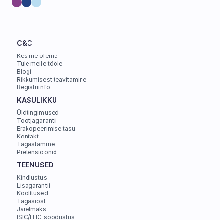
C&C
Kes me oleme
Tule meile tööle
Blogi
Rikkumisest teavitamine
Registriinfo
KASULIKKU
Üldtingimused
Tootjagarantii
Erakopeerimise tasu
Kontakt
Tagastamine
Pretensioonid
TEENUSED
Kindlustus
Lisagarantii
Koolitused
Tagasiost
Järelmaks
ISIC/ITIC soodustus