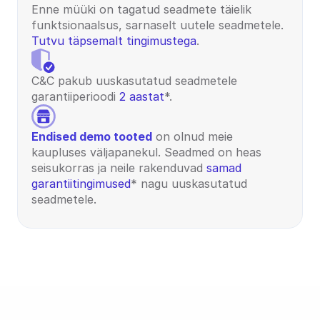
Enne müüki on tagatud seadmete täielik 
funktsionaalsus, sarnaselt uutele seadmetele. 
Tutvu täpsemalt tingimustega
.
C&C pakub uuskasutatud seadmetele 
garantiiperioodi 
2 aastat
*.
Endised demo tooted
 on olnud meie 
kaupluses väljapanekul. Seadmed on heas 
seisukorras ja neile rakenduvad 
samad 
garantiitingimused
* nagu uuskasutatud 
seadmetele.