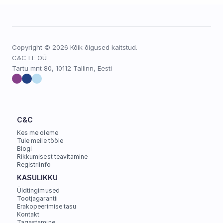
Copyright © 2026 Kõik õigused kaitstud.
C&C EE OÜ
Tartu mnt 80, 10112 Tallinn, Eesti
C&C
Kes me oleme
Tule meile tööle
Blogi
Rikkumisest teavitamine
Registriinfo
KASULIKKU
Üldtingimused
Tootjagarantii
Erakopeerimise tasu
Kontakt
Tagastamine