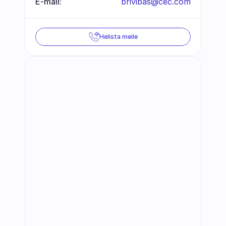
E-mail:
brivibas@cec.com
Helista meile