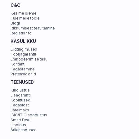
C&C
Kes me oleme
Tule meile tööle
Blogi
Rikkumisest teavitamine
Registriinfo
KASULIKKU
Üldtingimused
Tootjagarantii
Erakopeerimise tasu
Kontakt
Tagastamine
Pretensioonid
TEENUSED
Kindlustus
Lisagarantii
Koolitused
Tagasiost
Järelmaks
ISIC/ITIC soodustus
Smart Deal
Hooldus
Ärilahendused