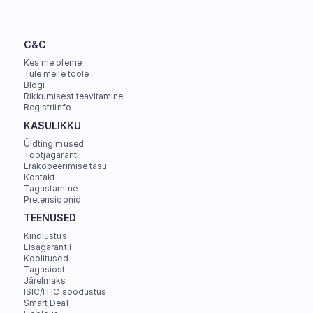
C&C
Kes me oleme
Tule meile tööle
Blogi
Rikkumisest teavitamine
Registriinfo
KASULIKKU
Üldtingimused
Tootjagarantii
Erakopeerimise tasu
Kontakt
Tagastamine
Pretensioonid
TEENUSED
Kindlustus
Lisagarantii
Koolitused
Tagasiost
Järelmaks
ISIC/ITIC soodustus
Smart Deal