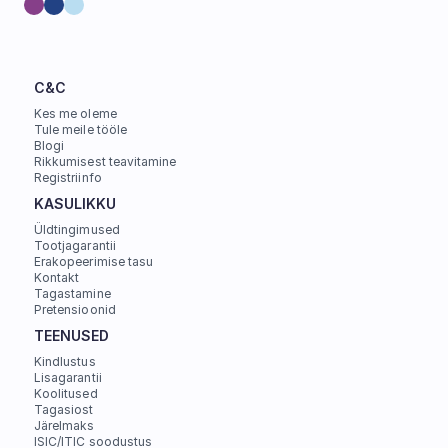
C&C
Kes me oleme
Tule meile tööle
Blogi
Rikkumisest teavitamine
Registriinfo
KASULIKKU
Üldtingimused
Tootjagarantii
Erakopeerimise tasu
Kontakt
Tagastamine
Pretensioonid
TEENUSED
Kindlustus
Lisagarantii
Koolitused
Tagasiost
Järelmaks
ISIC/ITIC soodustus