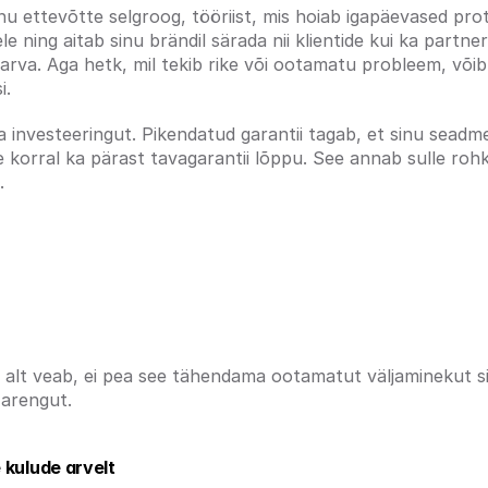
sinu ettevõtte selgroog, tööriist, mis hoiab igapäevased pro
ing aitab sinu brändil särada nii klientide kui ka partnerit
va. Aga hetk, mil tekib rike või ootamatu probleem, võib se
i.
a investeeringut. Pikendatud garantii tagab, et sinu seadme
 korral ka pärast tavagarantii lõppu. See annab sulle rohk
.
arantii ettevõttele kasulik?
ka alt veab, ei pea see tähendama ootamatut väljaminekut sin
 arengut.
 kulude arvelt