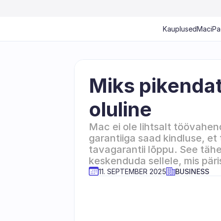
Kauplused
Mac
iP
Miks pikendatu
oluline
Mac ei ole lihtsalt töövahen
garantiiga saad kindluse, et 
tavagarantii lõppu. See täh
keskenduda sellele, mis pärise
11. SEPTEMBER 2025
BUSINESS