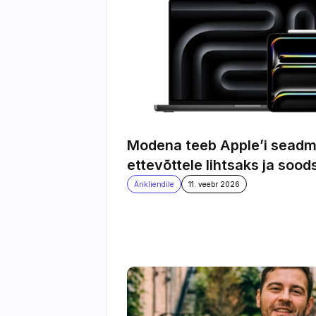
Modena teeb Apple’i seadm
ettevõttele lihtsaks ja sood
Ärikliendile
11. veebr 2026