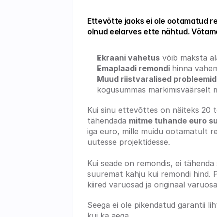
Ettevõtte jaoks ei ole ootamatud r
olnud eelarves ette nähtud. Võtame 
Ekraani vahetus
 võib maksta al
Emaplaadi remondi 
hinna vahem
Muud riistvaralised probleemid
kogusummas märkimisväärselt mõ
Kui sinu ettevõttes on näiteks 20 t
tähendada 
mitme tuhande euro su
iga euro, mille muidu ootamatult re
uutesse projektidesse.
Kui seade on remondis, ei tähenda s
suuremat kahju kui remondi hind. P
kiired varuosad ja originaal varuos
Seega ei ole pikendatud garantii lih
kui ka aega.