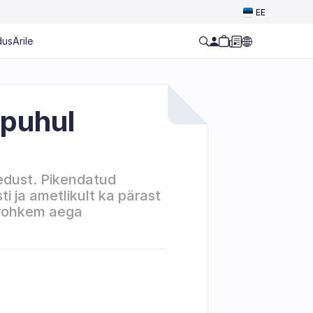
Select Language
EE
dus
Ärile
puhul 
edust. Pikendatud 
i ja ametlikult ka pärast 
 rohkem aega 