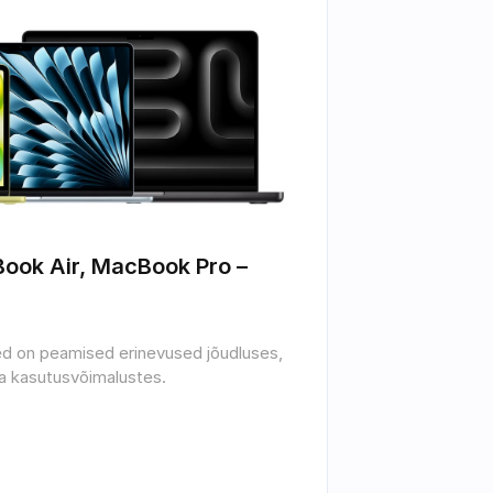
ok Air, MacBook Pro – 
sed on peamised erinevused jõudluses, 
ja kasutusvõimalustes.