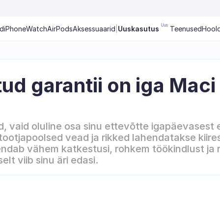
Uus
ad
iPhone
Watch
AirPods
Aksessuaarid
|
Uuskasutus
Teenused
Hool
d garantii on iga Maci 
d, vaid oluline osa sinu ettevõtte igapäevasest 
tootjapoolsed vead ja rikked lahendatakse kiirest
endab vähem katkestusi, rohkem töökindlust ja
lt viib sinu äri edasi.