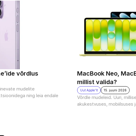
ne’ide võrdlus
MacBook Neo, MacBo
millist valida?
rinevate mudelite 
Uut Apple'lt
15. juuni 2026
tsioonidega ning leia endale 
Võrdle mudeleid. Uuri, milli
akukestvuses, mobiilsuses 