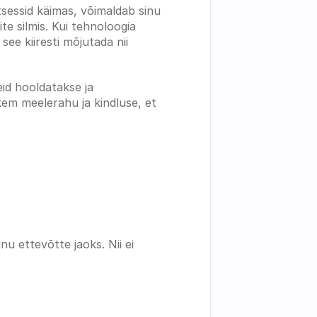
tsessid käimas, võimaldab sinu 
e silmis. Kui tehnoloogia 
e kiiresti mõjutada nii 
id hooldatakse ja 
em meelerahu ja kindluse, et 
u ettevõtte jaoks. Nii ei 