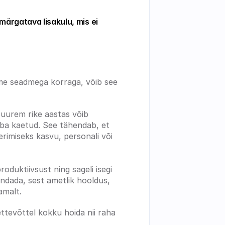
ärgatava lisakulu, mis ei 
tme seadmega korraga, võib see 
suurem rike aastas võib 
uba kaetud. See tähendab, et 
rimiseks kasvu, personali või 
duktiivsust ning sageli isegi 
ndada, sest ametlik hooldus, 
amalt.
ettevõttel kokku hoida nii raha 