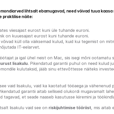
emondiarved lihtsalt ebamugavad, need võivad tuua kaasa m
praktilise näite:
ates viiesajast eurost kuni üle tuhande euroni.
ik on kuuesajast eurost kuni tuhande euroni.
 
võivad küll olla väiksemad kulud, kuid kui tegemist on mi
jutada IT-eelarvet.
öötajat ja igal ühel neist on Mac, siis isegi mõni ootamatu 
urust lisakulu
. Pikendatud garantii puhul on need kulud j
mondile kulutaksid, jääb sinu ettevõttesse näiteks investee
ee vaid lisakulu, vaid ka kaotatud tööaega ja vähenenud pro
ikendatud garantii aitab selliseid olukordi mugavamalt lahe
ad tagavad, et seade naaseb kasutusse kiiremini ja töökindl
tsalt lisakulu vaid see on 
riskijuhtimise tööriist
, mis aitab 