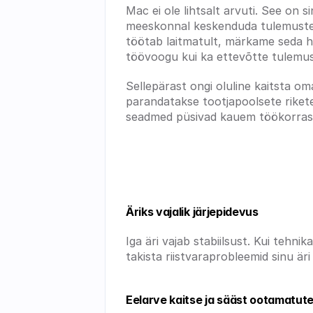
Mac ei ole lihtsalt arvuti. See on 
meeskonnal keskenduda tulemustele n
töötab laitmatult, märkame seda har
töövoogu kui ka ettevõtte tulemus
Sellepärast ongi oluline kaitsta om
parandatakse tootjapoolsete rikete
seadmed püsivad kauem töökorras
Miks on pikendatud g
Äriks vajalik järjepidevus
Iga äri vajab stabiilsust. Kui tehni
takista riistvaraprobleemid sinu äri
Eelarve kaitse ja sääst ootamatute