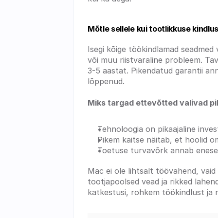
Mõtle sellele kui tootlikkuse kindlu
Isegi kõige töökindlamad seadmed v
või muu riistvaraline probleem. Ta
3-5 aastat. Pikendatud garantii anna
lõppenud. 
Miks targad ettevõtted valivad p
Tehnoloogia on pikaajaline invest
Pikem kaitse näitab, et hoolid 
Toetuse turvavõrk annab enesek
Mac ei ole lihtsalt töövahend, vaid
tootjapoolsed vead ja rikked lahend
katkestusi, rohkem töökindlust ja r