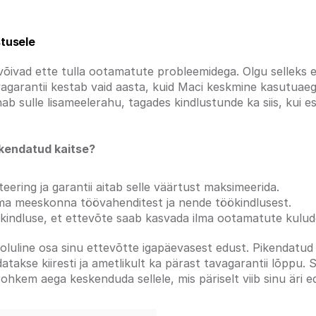
stusele
õivad ette tulla ootamatute probleemidega. Olgu selleks ek
vagarantii kestab vaid aasta, kuid Maci keskmine kasutuaeg
b sulle lisameelerahu, tagades kindlustunde ka siis, kui esi
ikendatud kaitse?
eering ja garantii aitab selle väärtust maksimeerida.
oma meeskonna töövahenditest ja nende töökindlusest.
indluse, et ettevõte saab kasvada ilma ootamatute kulud
 oluline osa sinu ettevõtte igapäevasest edust. Pikendatud g
atakse kiiresti ja ametlikult ka pärast tavagarantii lõppu
ohkem aega keskenduda sellele, mis päriselt viib sinu äri ed