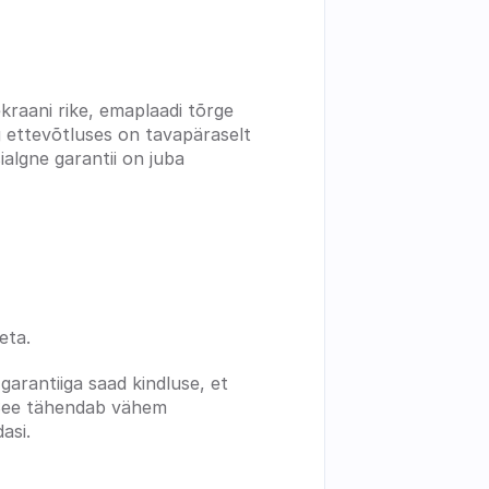
raani rike, emaplaadi tõrge 
 ettevõtluses on tavapäraselt 
algne garantii on juba 
eta.
arantiiga saad kindluse, et 
. See tähendab vähem 
asi.