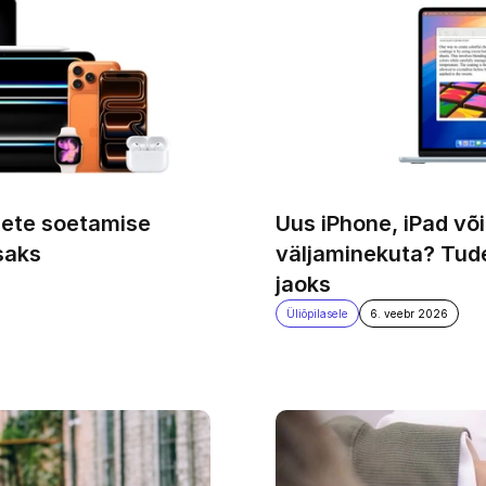
ete soetamise 
Uus iPhone, iPad või
saks
väljaminekuta? Tude
jaoks
Üliõpilasele
6. veebr 2026